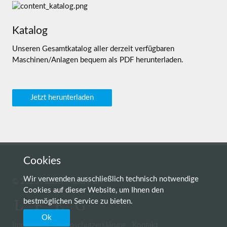
Katalog
Unseren Gesamtkatalog aller derzeit verfügbaren
Maschinen/Anlagen bequem als PDF herunterladen.
Jetzt herunterladen
Cookies
Wir verwenden ausschließlich technisch notwendige
© 2026 Hauser Maschinen
Cookies auf dieser Website, um Ihnen den
bestmöglichen Service zu bieten.
Ok
Navigation überspringen
Impressum
Datenschutzerklärung
Kontakt