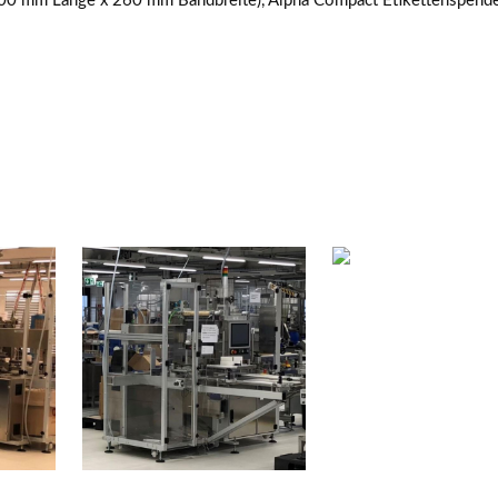
00 mm Länge x 260 mm Bandbreite), Alpha Compact Etikettenspende