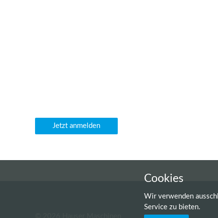
Newsletter
Gerne informieren wir Sie regelmäßig über unsere Masc
sowie weitere Neuigkeiten direkt per E-Mail.
Jetzt anmelden
Cookies
Wir verwenden ausschl
Service zu bieten.
© 2026 Hauser Maschinen