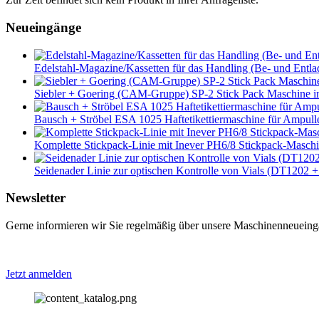
Neueingänge
Edelstahl-Magazine/Kassetten für das Handling (Be- und Entlad
Siebler + Goering (CAM-Gruppe) SP-2 Stick Pack Maschine i
Bausch + Ströbel ESA 1025 Haftetikettiermaschine für Ampullen
Komplette Stickpack-Linie mit Inever PH6/8 Stickpack-Mas
Seidenader Linie zur optischen Kontrolle von Vials (DT1
Newsletter
Gerne informieren wir Sie regelmäßig über unsere Maschinenneueingä
Jetzt anmelden