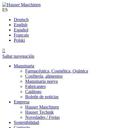
ES
Deutsch
English
Español
Français
Polski

Saltar navegación
Maquinaria
Farmacéutica, Cosmética, Química
Confitería, alimentos
Maquinaria nueva
Fabricantes
Catálogo
Boletín de noticias
Empresa
Hauser Maschinen
Hauser Technik
Novedades / Ferias
Sostenibilidad
Contacto