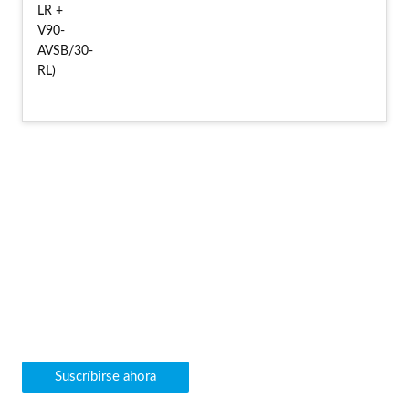
Newsletter
Con mucho gusto les informamos frecuentemente sobre
nuestras máquinas de nuevos ingresos y otras novedades vía
e-mail.
Suscríbirse ahora