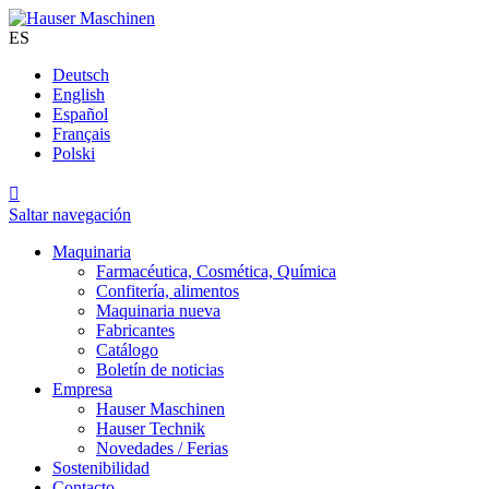
ES
Deutsch
English
Español
Français
Polski

Saltar navegación
Maquinaria
Farmacéutica, Cosmética, Química
Confitería, alimentos
Maquinaria nueva
Fabricantes
Catálogo
Boletín de noticias
Empresa
Hauser Maschinen
Hauser Technik
Novedades / Ferias
Sostenibilidad
Contacto