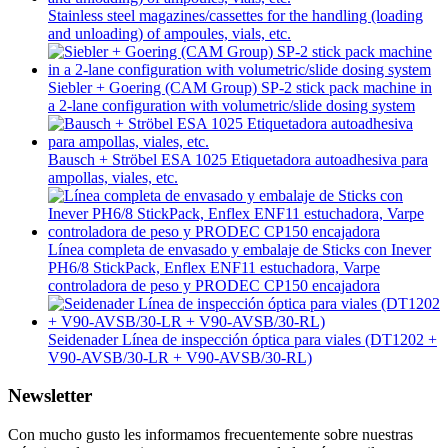
Stainless steel magazines/cassettes for the handling (loading
and unloading) of ampoules, vials, etc.
Siebler + Goering (CAM Group) SP-2 stick pack machine in
a 2-lane configuration with volumetric/slide dosing system
Bausch + Ströbel ESA 1025 Etiquetadora autoadhesiva para
ampollas, viales, etc.
Línea completa de envasado y embalaje de Sticks con Inever
PH6/8 StickPack, Enflex ENF11 estuchadora, Varpe
controladora de peso y PRODEC CP150 encajadora
Seidenader Línea de inspección óptica para viales (DT1202 +
V90-AVSB/30-LR + V90-AVSB/30-RL)
Newsletter
Con mucho gusto les informamos frecuentemente sobre nuestras