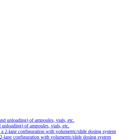
d unloading) of ampoules, vials, etc.
-lane configuration with volumetric/slide dosing system