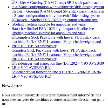
Siebler + Goering (CAM Group) SP-2 stick pack machine in
a 2-lane configuration with volumetric/slide dosing system
Bausch + Ströbel ESA 1025 high output self-adhesive
labeling machine suitable for ampoules and vials
Complete Stick Pack Line with Inever PH6/8stick pack
machine, Enflex ENF11 cartoner, Varpe checkweigher and
PRODEC CP150 casepacker
Seidenader vial inspection line (DT1202 + V90-AVSB/30-
LR + V90-AVSB/30-RL)
Newsletter
Nous serions heureux de vous tenir régulièrement informé de nos
nouvelles arrivées de machines et autres actualités directement par e-
mail.