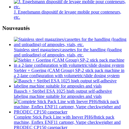
J. Engelsmann dispositif de levage mobile pour conteneurs,
etc.
Nouveautés
Stainless steel magazines/cassettes for the handling (loading
and unloading) of ampoules, vials, etc.
Siebler + Goering (CAM Group) SP-2 stick pack machine in
a 2-lane configuration with volumetric/slide dosing system
Bausch + Ströbel ESA 1025 high output self-adhesive
labeling machine suitable for ampoules and vials
Complete Stick Pack Line with Inever PH6/8stick pack
machine, Enflex ENF11 cartoner, Varpe checkweigher and
PRODEC CP150 casepacker