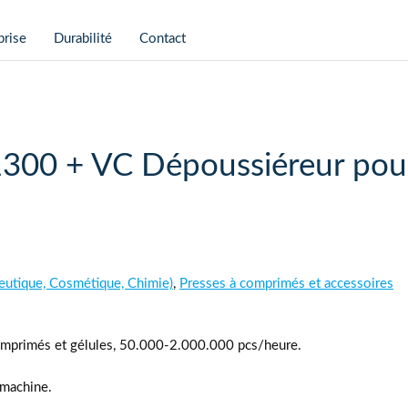
prise
Durabilité
Contact
300 + VC Dépoussiéreur pou
eutique, Cosmétique, Chimie)
,
Presses à comprimés et accessoires
primés et gélules, 50.000-2.000.000 pcs/heure.
 machine.