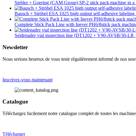
Siebler + Goering (CAM Group) SP-2 stick pack machine in a 2
Bausch + Ströbel ESA 1025 high output self-adhesive labeling 
Complete Stick Pack Line with Inever PH6/8stick pack mach
Seidenader vial inspection line (DT1202 + V90-AVSB/30-L
Newsletter
Nous serions heureux de vous tenir régulièrement informé de nos nouve
Inscrivez-vous maintenant
Catalogue
Téléchargez facilement notre catalogue complet de toutes les machin
Télécharger