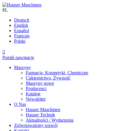
PL
Deutsch
English
Español
Français
Polski

Pomiń nawigacje
Maszyny
Farmacja, Kosmetyki, Chemiczne
Cukiernictwo, Żywność
Maszyny nowe
Producenci
Katalog
Newsletter
O Nas
Hauser Maschinen
Hauser Technik
Aktualności / Wydarzenia
Zrównoważony rozwój
Kontakt