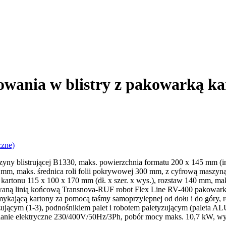
ania w blistry z pakowarką kar
czne)
zyny blistrującej B1330, maks. powierzchnia formatu 200 x 145 mm (
00 mm, maks. średnica roli folii pokrywowej 300 mm, z cyfrową maszyn
artonu 115 x 100 x 170 mm (dł. x szer. x wys.), rozstaw 140 mm, ma
owaną linią końcową Transnova-RUF robot Flex Line RV-400 pakowarka 
kającą kartony za pomocą taśmy samoprzylepnej od dołu i do góry, r
tyzującym (1-3), podnośnikiem palet i robotem paletyzującym (palet
zasilanie elektryczne 230/400V/50Hz/3Ph, pobór mocy maks. 10,7 kW, w