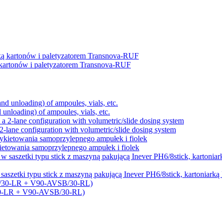
kartonów i paletyzatorem Transnova-RUF
d unloading) of ampoules, vials, etc.
-lane configuration with volumetric/slide dosing system
etowania samoprzylepnego ampułek i fiolek
saszetki typu stick z maszyną pakującą Inever PH6/8stick, kartoni
/30-LR + V90-AVSB/30-RL)