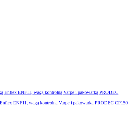
arką Enflex ENF11, wagą kontrolną Varpe i pakowarką PRODEC CP150