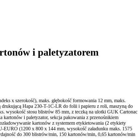
tonów i paletyzatorem
indeks x szerokość), maks. głębokość formowania 12 mm, maks.
ą drukującą Hapa 230-T-1C-LR do folii i papieru z roli, maszyną do
ks. wysokość stosu blistrów 85 mm, z teczką na ulotki GUK Cartonac
kartonów i paletyzator, sekcja pakowania z przenośnikiem
ozładowywanie kartonów z systemem etykietowania (2 etykiety
a ALU-EURO (1200 x 800 x 144 mm, wysokość załadunku maks. 1575
ydajność do 300 blistrów/min, 150 kartonów/min, 0,65 kartonów/min