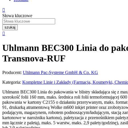

Słowa kluczowe
szukaj

Uhlmann BEC300 Linia do pakow
Transnova-RUF
Producent:
Uhlmann Pac-Systeme GmbH & Co. KG
Kategoria:
Kompletne Linie i Zakłady (Farmacja, Kosmetyki, Chemi
Uhlmann BEC300 Linia do pakowania w blistry składająca się z mas
szerokość folii 160 mm, maks. średnica roli folii termoformującej 6
pakowania w kartony C2155 o działaniu przerywanym, maks. format k
91, drukarką atramentową Wolke m600 inkjet printer oraz zrobotyz
podającym, magazynem, robotem podnoszącym/ładującym, stacją zamy
kartonowe w narożniku kartonu), paletyzacja z przenośnikiem pale
mm łącznie z paletą), maks. 5 warstw, maks. 2,9 palety/godzinę), 
lub 2,9 palet/godzinę