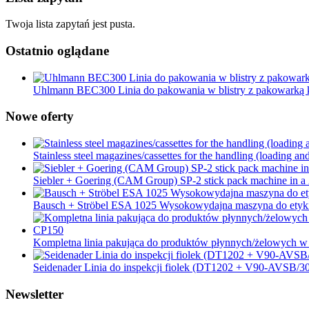
Twoja lista zapytań jest pusta.
Ostatnio oglądane
Uhlmann BEC300 Linia do pakowania w blistry z pakowarką 
Nowe oferty
Stainless steel magazines/cassettes for the handling (loading an
Siebler + Goering (CAM Group) SP-2 stick pack machine in a 2
Bausch + Ströbel ESA 1025 Wysokowydajna maszyna do etyki
Kompletna linia pakująca do produktów płynnych/żelowych w 
Seidenader Linia do inspekcji fiolek (DT1202 + V90-AVSB
Newsletter