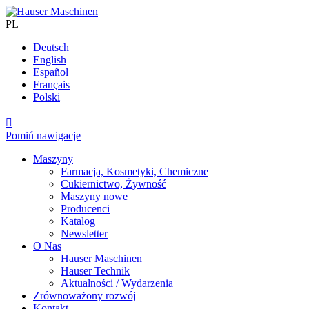
PL
Deutsch
English
Español
Français
Polski

Pomiń nawigacje
Maszyny
Farmacja, Kosmetyki, Chemiczne
Cukiernictwo, Żywność
Maszyny nowe
Producenci
Katalog
Newsletter
O Nas
Hauser Maschinen
Hauser Technik
Aktualności / Wydarzenia
Zrównoważony rozwój
Kontakt