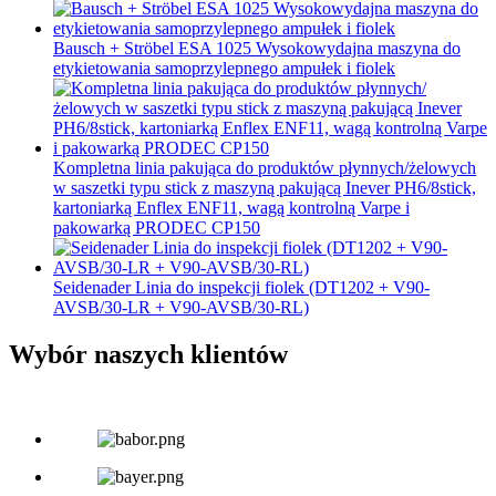
Bausch + Ströbel ESA 1025 Wysokowydajna maszyna do
etykietowania samoprzylepnego ampułek i fiolek
Kompletna linia pakująca do produktów płynnych/żelowych
w saszetki typu stick z maszyną pakującą Inever PH6/8stick,
kartoniarką Enflex ENF11, wagą kontrolną Varpe i
pakowarką PRODEC CP150
Seidenader Linia do inspekcji fiolek (DT1202 + V90-
AVSB/30-LR + V90-AVSB/30-RL)
Wybór naszych klientów