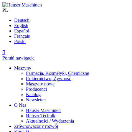
PL
Deutsch
English
Español
Français
Polski

Pomiń nawigacje
Maszyny
Farmacja, Kosmetyki, Chemiczne
Cukiernictwo, Żywność
Maszyny nowe
Producenci
Katalog
Newsletter
O Nas
Hauser Maschinen
Hauser Technik
Aktualności / Wydarzenia
Zrównoważony rozwój
Kontakt