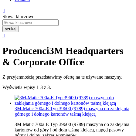

Słowa kluczowe
szukaj

Producenci
3M Headquarters
& Corporate Office
Z przyjemnością przedstawimy ofertę na te używane maszyny.
Wyświetla wpisy 1-3 z 3.
3M-Matic 700a-E Typ 39600 (9789) maszyna do zaklejania
górnego i dolnego kartonów taśmą klejącą
3M-Matic 700a-E Typ 39600 (9789) maszyna do zaklejania
kartonów od góry i od dołu taśmą klejącą, napęd pasowy
górny i dolny, zakres wymiarów...