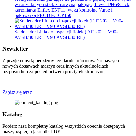
w saszetki typu stick z maszyną pakującą Inever PH6/8stick,
kartoniarką Enflex ENF11, wagą kontrolną Varpe i
pakowarką PRODEC CP150
Seidenader Linia do inspekcji fiolek (DT1202 + V90-
AVSB/30-LR + V90-AVSB/30-RL)
Newsletter
Z przyjemnością będziemy regularnie informować o naszych
nowych dostawach maszyn oraz innych aktualnościach
bezpośrednio za pośrednictwem poczty elektronicznej.
Zapisz się teraz
Katalog
Pobierz nasz kompletny katalog wszystkich obecnie dostępnych
maszyn/sprzętu jako plik PDF.