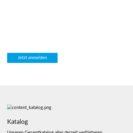
Newsletter
Gerne informieren wir Sie regelmäßig über unsere
Maschinenneueingänge sowie weitere Neuigkeiten direkt
per E-Mail.
Jetzt anmelden
Katalog
Unseren Gesamtkatalog aller derzeit verfügbaren