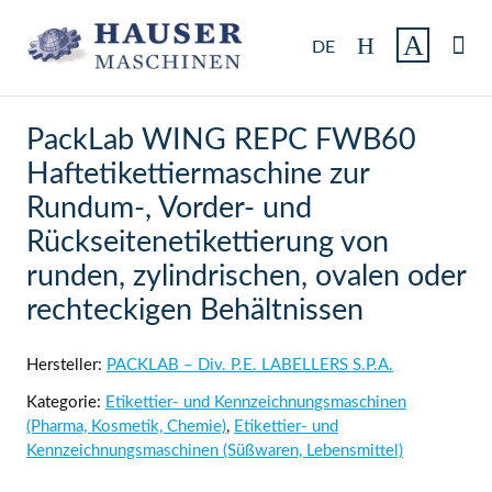

DE
PackLab WING REPC FWB60
Haftetikettiermaschine zur
Rundum-, Vorder- und
Rückseitenetikettierung von
runden, zylindrischen, ovalen oder
rechteckigen Behältnissen
Hersteller:
PACKLAB – Div. P.E. LABELLERS S.P.A.
Kategorie:
Etikettier- und Kennzeichnungsmaschinen
(Pharma, Kosmetik, Chemie)
,
Etikettier- und
Kennzeichnungsmaschinen (Süßwaren, Lebensmittel)