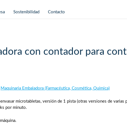
esa
Sostenibilidad
Contacto
sadora con contador para cont
,
Maquinaria Embaladora (Farmacéutica, Cosmética, Química)
envasar microtabletas, versión de 1 pista (otras versiones de varias p
cks por minuto.
 máquina.