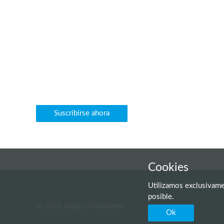
Newsletter
Con mucho gusto les informamos frecuentemente sobre 
nuevos ingresos y otras novedades vía e-mail.
Suscríbirse ahora
Cookies
Utilizamos exclusivamen
posible.
© 2026 Hauser Maschinen
Ok