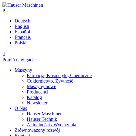
PL
Deutsch
English
Español
Français
Polski

Pomiń nawigacje
Maszyny
Farmacja, Kosmetyki, Chemiczne
Cukiernictwo, Żywność
Maszyny nowe
Producenci
Katalog
Newsletter
O Nas
Hauser Maschinen
Hauser Technik
Aktualności / Wydarzenia
Zrównoważony rozwój
Kontakt