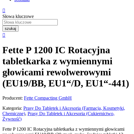

Słowa kluczowe
szukaj

Fette P 1200 IC Rotacyjna
tabletkarka z wymiennymi
głowicami rewolwerowymi
(EU19/BB, EU1“/D, EU1“-441)
Producent:
Fette Compacting GmbH
Kategoria:
Prasy Do Tabletek i Akcesoria (Farmacja, Kosmetyki,
Chemiczne)
,
Prasy Do Tabletek i Akcesoria (Cukiernictwo,
Żywność)
Fette P 1200 IC Rotacyjna tabletkarka z wymiennymi głowicami