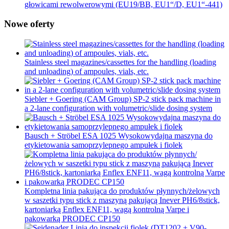
głowicami rewolwerowymi (EU19/BB, EU1“/D, EU1“-441)
Nowe oferty
Stainless steel magazines/cassettes for the handling (loading
and unloading) of ampoules, vials, etc.
Siebler + Goering (CAM Group) SP-2 stick pack machine in
a 2-lane configuration with volumetric/slide dosing system
Bausch + Ströbel ESA 1025 Wysokowydajna maszyna do
etykietowania samoprzylepnego ampułek i fiolek
Kompletna linia pakująca do produktów płynnych/żelowych
w saszetki typu stick z maszyną pakującą Inever PH6/8stick,
kartoniarką Enflex ENF11, wagą kontrolną Varpe i
pakowarką PRODEC CP150